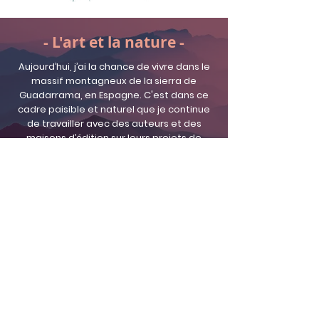
- L'art et la nature -
Aujourd’hui, j’ai la chance de vivre dans le
massif montagneux de la sierra de
Guadarrama, en Espagne. C'est dans ce
cadre paisible et naturel que je continue
de travailler avec des auteurs et des
maisons d’édition sur leurs projets de
traduction littéraire.
Pendant mon temps libre, j’en profite
pour apprendre de nouvelles langues et
pour partir à l’aventure en pratiquant des
sports de montagne.
Je suis aussi bénévole dans une
association de protection animale.